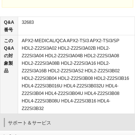
Q&A
32683
番号
この
APX2-MEDICAL/QCA APX2-TSI3 APX2-TSI3/SP
Q&A
HDL2-Z22SI3A02 HDL2-Z22SI3A02B HDL2-
の対
Z22SI3A04 HDL2-Z22SI3A04B HDL2-Z22SI3A08
象製
HDL2-Z22SI3A08B HDL2-Z22SI3A16 HDL2-
品
Z22SI3A16B HDL2-Z22SI3AS2 HDL2-Z22SI3B02
HDL2-Z22SI3B04 HDL2-Z22SI3B08 HDL2-Z22SI3B16
HDL4-Z22SI3B016U HDL4-Z22SI3B032U HDL4-
Z22SI3B04 HDL4-Z22SI3B04U HDL4-Z22SI3B08
HDL4-Z22SI3B08U HDL4-Z22SI3B16 HDL4-
Z22SI3B32
サポート＆サービス