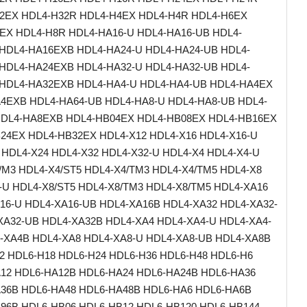
2EX HDL4-H32R HDL4-H4EX HDL4-H4R HDL4-H6EX
EX HDL4-H8R HDL4-HA16-U HDL4-HA16-UB HDL4-
HDL4-HA16EXB HDL4-HA24-U HDL4-HA24-UB HDL4-
HDL4-HA24EXB HDL4-HA32-U HDL4-HA32-UB HDL4-
HDL4-HA32EXB HDL4-HA4-U HDL4-HA4-UB HDL4-HA4EX
4EXB HDL4-HA64-UB HDL4-HA8-U HDL4-HA8-UB HDL4-
DL4-HA8EXB HDL4-HB04EX HDL4-HB08EX HDL4-HB16EX
24EX HDL4-HB32EX HDL4-X12 HDL4-X16 HDL4-X16-U
 HDL4-X24 HDL4-X32 HDL4-X32-U HDL4-X4 HDL4-X4-U
/M3 HDL4-X4/ST5 HDL4-X4/TM3 HDL4-X4/TM5 HDL4-X8
-U HDL4-X8/ST5 HDL4-X8/TM3 HDL4-X8/TM5 HDL4-XA16
16-U HDL4-XA16-UB HDL4-XA16B HDL4-XA32 HDL4-XA32-
XA32-UB HDL4-XA32B HDL4-XA4 HDL4-XA4-U HDL4-XA4-
-XA4B HDL4-XA8 HDL4-XA8-U HDL4-XA8-UB HDL4-XA8B
2 HDL6-H18 HDL6-H24 HDL6-H36 HDL6-H48 HDL6-H6
12 HDL6-HA12B HDL6-HA24 HDL6-HA24B HDL6-HA36
36B HDL6-HA48 HDL6-HA48B HDL6-HA6 HDL6-HA6B
96B HDL6-HB06 HDL6-HB12 HDL6-HB120 HDL6-HB144