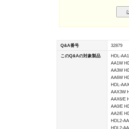
Q&A番号
32879
このQ&Aの対象製品
HDL-AA1
AA1W HD
AA3W HD
AA6W HD
HDL-AAX
AAX3W H
AAX6/E 
AA0/E H
AA2/E H
HDL2-AA
HDL2-AA