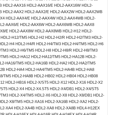
 HDL2-AAX16 HDL2-AAX16/E HDL2-AAX16W HDL2-
 HDL2-AAX2 HDL2-AAX2/E HDL2-AAX2W HDL2-AAX2WB
X4 HDL2-AAX4/E HDL2-AAX4W HDL2-AAX4WB HDL2-
L2-AAX6/E HDL2-AAX6W HDL2-AAX6WB HDL2-AAX8
X8/E HDL2-AAX8W HDL2-AAX8WB HDL2-H12 HDL2-
 HDL2-H12/TM5 HDL2-H2 HDL2-H2/R HDL2-H2/TM3 HDL2-
HDL2-H4 HDL2-H4/R HDL2-H4/TM3 HDL2-H4/TM5 HDL2-H6
/TM3 HDL2-H6/TM5 HDL2-H8 HDL2-H8/R HDL2-H8/TM3
/TM5 HDL2-HA12 HDL2-HA12/TM5 HDL2-HA12B HDL2-
L2-HA16/TM5 HDL2-HA16B HDL2-HA2 HDL2-HA2/TM5
2B HDL2-HA4 HDL2-HA4/TM5 HDL2-HA4B HDL2-HA8
8/TM5 HDL2-HA8B HDL2-HB02 HDL2-HB04 HDL2-HB08
12 HDL2-HB16 HDL2-X/ST5 HDL2-X12 HDL2-X16 HDL2-X2
/ST5 HDL2-X4 HDL2-X4.ST5 HDL2-X4/DB1 HDL2-X4/ST5
/TM3 HDL2-X4/TM5 HDL2-X6 HDL2-X8 HDL2-X8/DB1 HDL2-
HDL2-X8/TM5 HDL2-XA16 HDL2-XA16B HDL2-XA2 HDL2-
L2-XA4 HDL2-XA4B HDL2-XA8 HDL2-XA8B HDL4-H12EX
2R HDL4-H16EX HDL4-H16R HDL4-H24EX HDL4-H24R