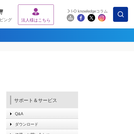
I-O knowledgeコラム
ピング
法人様はこちら
サポート＆サービス
Q&A
ダウンロード