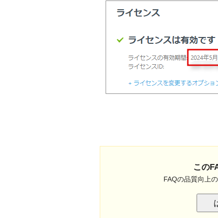
このF
FAQの品質向上