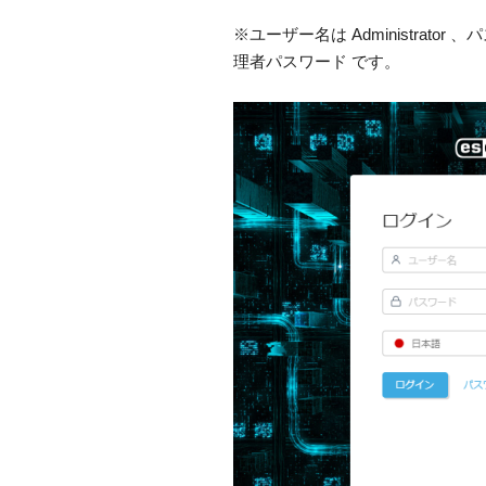
※ユーザー名は Administrato
理者パスワード です。