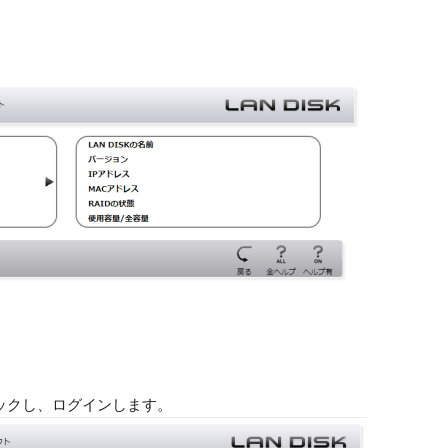
ックし、ログインします。