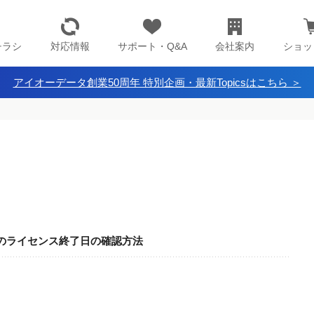
チラシ
対応情報
サポート・Q&A
会社案内
ショッ
アイオーデータ創業50周年 特別企画・最新Topicsはこちら ＞
urity」のライセンス終了日の確認方法
。