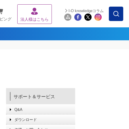
I-O knowledgeコラム
ピング
法人様はこちら
サポート＆サービス
Q&A
ダウンロード