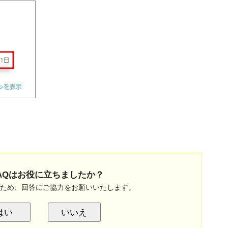
AQはお役に立ちましたか？
のため、回答にご協力をお願いいたします。
はい
いいえ