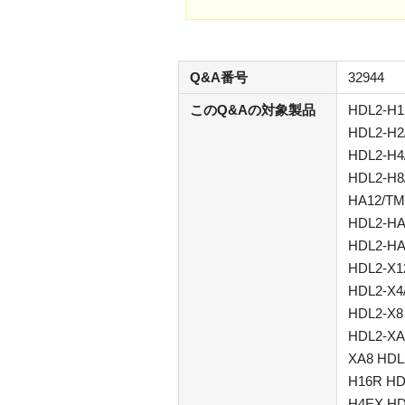
Q&A番号
32944
このQ&Aの対象製品
HDL2-H1
HDL2-H2
HDL2-H4
HDL2-H8
HA12/TM
HDL2-HA
HDL2-HA
HDL2-X1
HDL2-X4
HDL2-X8
HDL2-XA
XA8 HDL
H16R HD
H4EX HD