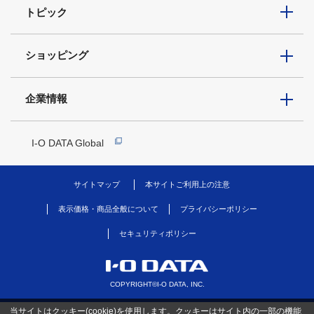
トピック
ショッピング
企業情報
I-O DATA Global
サイトマップ
本サイトご利用上の注意
表示価格・商品全般について
プライバシーポリシー
セキュリティポリシー
COPYRIGHT©I-O DATA, INC.
当サイトはクッキー(cookie)を使用します。クッキーはサイト内の一部の機能