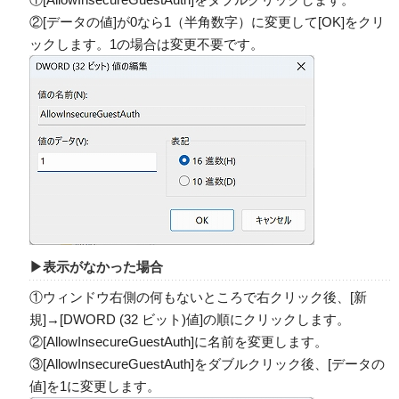
②[データの値]が0なら1（半角数字）に変更して[OK]をクリ
ックします。1の場合は変更不要です。
▶表示がなかった場合
①ウィンドウ右側の何もないところで右クリック後、[新
規]→[DWORD (32 ビット)値]の順にクリックします。
②[AllowInsecureGuestAuth]に名前を変更します。
③[AllowInsecureGuestAuth]をダブルクリック後、[データの
値]を1に変更します。