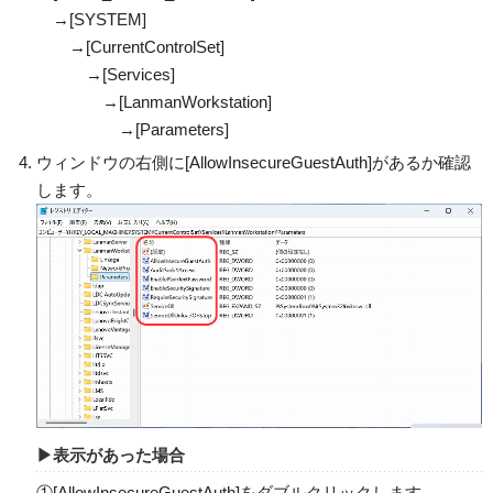
→[SYSTEM]
→[CurrentControlSet]
→[Services]
→[LanmanWorkstation]
→[Parameters]
ウィンドウの右側に[AllowInsecureGuestAuth]があるか確認
します。
▶表示があった場合
①[AllowInsecureGuestAuth]をダブルクリックします。