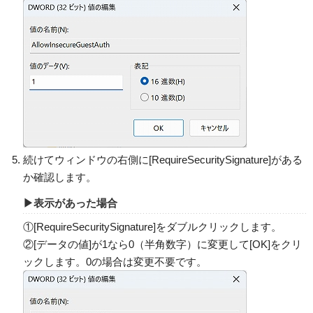
続けてウィンドウの右側に[RequireSecuritySignature]がある
か確認します。
▶表示があった場合
①[RequireSecuritySignature]をダブルクリックします。
②[データの値]が1なら0（半角数字）に変更して[OK]をクリ
ックします。0の場合は変更不要です。