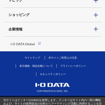
トピック
ショッピング
企業情報
I-O DATA Global
サイトマップ
本サイトご利用上の注意
表示価格・商品全般について
プライバシーポリシー
セキュリティポリシー
COPYRIGHT©I-O DATA, INC.
当サイトはクッキー(cookie)を使用します。クッキーはサイト内の一部の機能
および、サイトの使用状況の分析からマーケティング活動に利用することを目
PC版を表示