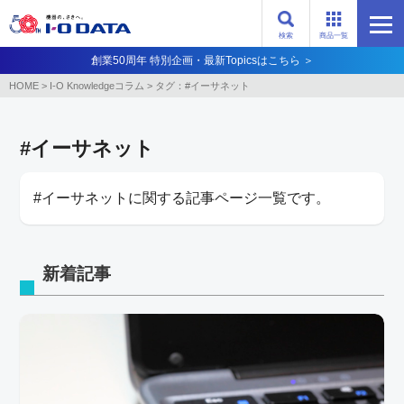
検索
商品一覧
創業50周年 特別企画・最新Topicsはこちら ＞
HOME
>
I-O Knowledgeコラム
>
タグ：#イーサネット
#イーサネット
#イーサネットに関する記事ページ一覧です。
新着記事