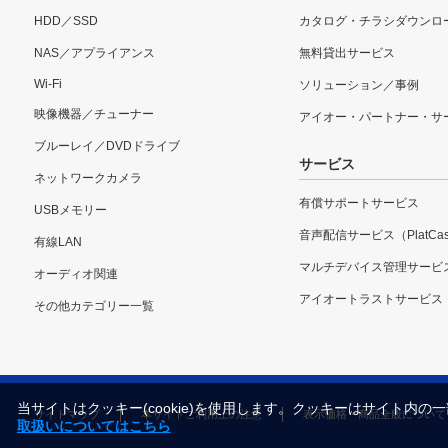
HDD／SSD
カタログ・チラシダウンロ
NAS／アプライアンス
無料貸出サービス
Wi-Fi
ソリューション／事例
映像機器／チューナー
アイオー・パートナー・サ
ブルーレイ／DVDドライブ
サービス
ネットワークカメラ
有償サポートサービス
USBメモリー
音声配信サービス（PlatCas
有線LAN
マルチデバイス管理サービ
オーディオ関連
アイオートラストサービス
その他カテゴリー一覧
当サイトはクッキー(cookie)を使用します。クッキーはサイト
サイトマップ
本サイトご利用上の注意
表示価格・商品全般について
取扱いについてはこちら