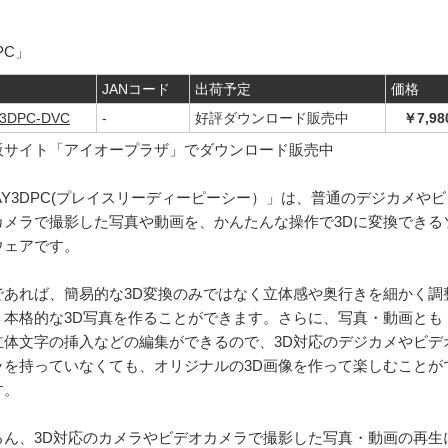
PC」
JANコード
出荷予定
価格
3DPC-DVC
-
好評ダウンロード販売中
￥7,98
販サイト「アイオープラザ」でダウンロード販売中
AY3DPC(プレイスリーディーピーシー）」は、普通のデジカメやビ
カメラで撮影した写真や動画を、かんたんな操作で3Dに変換できる
ウェアです。
であれば、簡易的な3D変換のみではなく立体感や奥行きを細かく調
、本格的な3D写真を作ることができます。さらに、写真・動画とも
立体文字の挿入などの編集ができるので、3D対応のデジカメやビデ
ラを持っていなくても、オリジナルの3D画像を作って楽しむことが
す。
ろん、3D対応のカメラやビデオカメラで撮影した写真・動画の再生