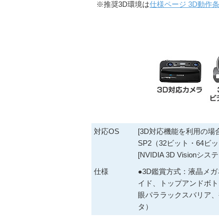
※推奨3D環境は
仕様ページ 3D動作
対応OS
[3D対応機能を利用の場合]●
SP2（32ビット・64ビ
[NVIDIA 3D Visio
仕様
●3D鑑賞方式：液晶メガネ方
イド、トップアンドボト
眼パララックスバリア、
タ）