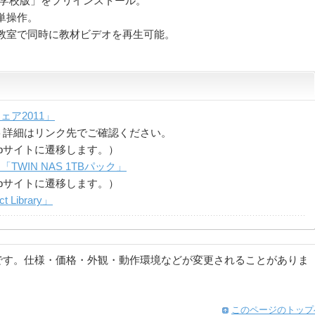
小学校版」をプリインストール。
単操作。
教室で同時に教材ビデオを再生可能。
ア2011」
ト詳細はリンク先でご確認ください。
bサイトに遷移します。）
WIN NAS 1TBパック」
bサイトに遷移します。）
Library」
です。仕様・価格・外観・動作環境などが変更されることがありま
このページのトップ