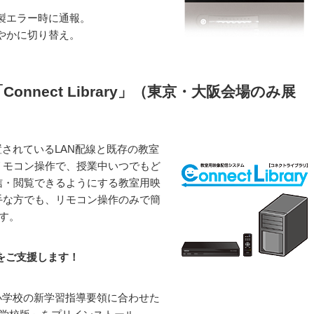
。
製エラー時に通報。
やかに切り替え。
nnect Library」（東京・大阪会場のみ展
室に設置されているLAN配線と既存の教室
リモコン操作で、授業中いつでもど
信・閲覧できるようにする教室用映
手な方でも、リモコン操作のみで簡
ます。
をご支援します！
小学校の新学習指導要領に合わせた