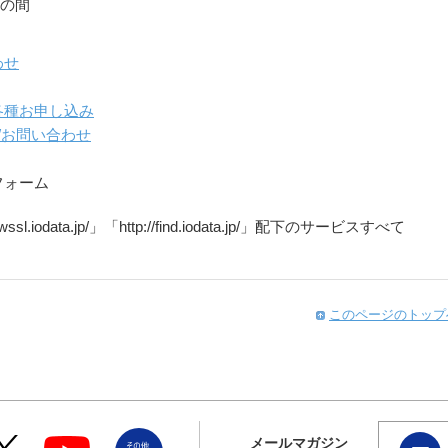
0の間
わせ
各種お申し込み
/お問い合わせ
フォーム
//wssl.iodata.jp/」「http://find.iodata.jp/」配下のサービスすべて
このページのトップ
メールマガジン