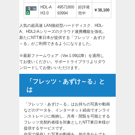
HDL-A
49571800
好評発
￥38,100
H3.0
93994
売中
人気の超高速 LAN接続型ハードディスク、HDL-
A、HDL2-Aシリーズのクラウド連携機能を強化。
新たにNTT東日本が提供する「フレッツ・あずけ
～る」がご利用できるようになりました。
※最新ファームウェア（Ver.1.09以降）を適用し
てお使いください。
サポートライブラリ
よりダウ
ンロードしてお使いいただけます。
「フレッツ・あずけ～る」と
は
「フレッツ・あずけ～る」はお持ちの写真や動画
などのデータを、インターネット経由でオンライ
ンストレージに格納し、共有・閲覧を可能とする
フレッツ光契約者様を対象としたNTT東日本様が
提供するサービスです。
自宅で保存した写真や動画を、外出先からでも