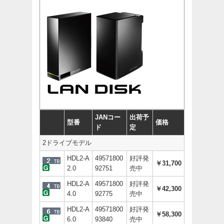
JANコー
出荷予
型番
価格
ド
定
2ドライブモデル
HDL2-A
49571800
好評発
￥31,700
2.0
92751
売中
HDL2-A
49571800
好評発
￥42,300
4.0
92775
売中
HDL2-A
49571800
好評発
￥58,300
6.0
93840
売中