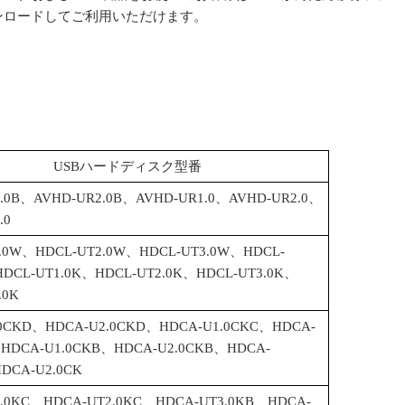
ンロードしてご利用いただけます。
USBハードディスク型番
.0B、AVHD-UR2.0B、AVHD-UR1.0、AVHD-UR2.0、
.0
1.0W、HDCL-UT2.0W、HDCL-UT3.0W、HDCL-
DCL-UT1.0K、HDCL-UT2.0K、HDCL-UT3.0K、
.0K
.0CKD、HDCA-U2.0CKD、HDCA-U1.0CKC、HDCA-
、HDCA-U1.0CKB、HDCA-U2.0CKB、HDCA-
DCA-U2.0CK
1.0KC、HDCA-UT2.0KC、HDCA-UT3.0KB、HDCA-