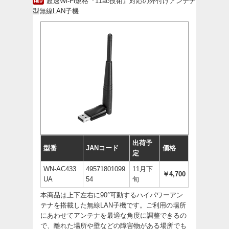
超速Wi-Fi規格『11ac技術』対応の外付けアンテナ
型無線LAN子機
出荷予
型番
JANコード
価格
定
WN-AC433
49571801099
11月下
￥4,700
UA
54
旬
本商品は上下左右に90°可動するハイパワーアン
テナを搭載した無線LAN子機です。ご利用の場所
にあわせてアンテナを最適な角度に調整できるの
で、離れた場所や壁などの障害物がある場所でも