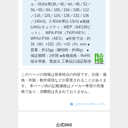
ル：5GHz帯(36／40／44／48／52／
56／60／64／100／104／108／112
／116／120／124／128／132／136
／140ch)、2.4GHz帯(1-13ch) ●無線
LANセキュリティ：WEP（64/128ビ
ット）、WPA-PSK（TKIP/AES）、
WPA2-PSK（AES） ●外形寸法：約
16（W）×152（D）×15（H）mm ●
質量：約12gg（梱包時：約96g） ●
保証期間：1年間 ●各種規格：RoHS
指令準拠、電波法 工事設計認証取得
このページの情報は発表時点の内容です。仕様・価
格・外観・動作環境などが変更されることがありま
す。 本ページ内の記載価格はメーカー希望小売価
格であり、消費税は含まれておりません。
このページのトップへ
公式SNS