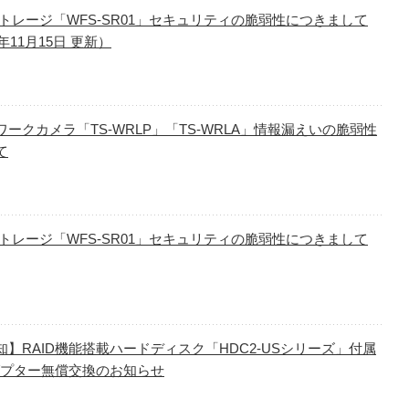
iストレージ「WFS-SR01」セキュリティの脆弱性につきまして
6年11月15日 更新）
ワークカメラ「TS-WRLP」「TS-WRLA」情報漏えいの脆弱性
て
iストレージ「WFS-SR01」セキュリティの脆弱性につきまして
知】RAID機能搭載ハードディスク「HDC2-USシリーズ」付属
ダプター無償交換のお知らせ