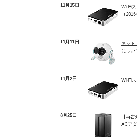
11月15日
Wi-F
（201
11月11日
ネット
につい
11月2日
Wi-F
8月25日
【再告
ACア