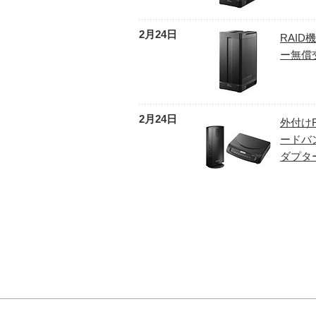
2月24日
RAI
ー無償
2月24日
外付けR
ードバン
ダプタ