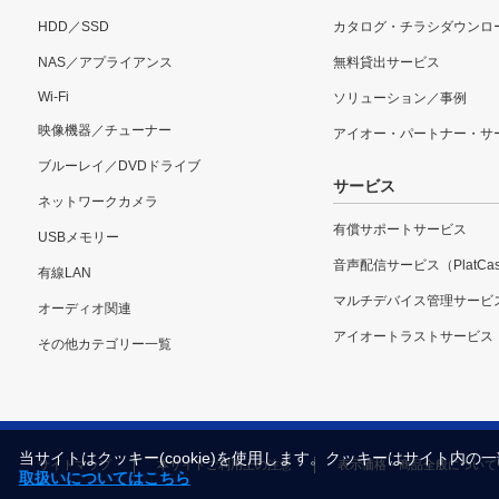
HDD／SSD
カタログ・チラシダウンロ
NAS／アプライアンス
無料貸出サービス
Wi-Fi
ソリューション／事例
映像機器／チューナー
アイオー・パートナー・サ
ブルーレイ／DVDドライブ
サービス
ネットワークカメラ
有償サポートサービス
USBメモリー
音声配信サービス（PlatCas
有線LAN
マルチデバイス管理サービ
オーディオ関連
アイオートラストサービス
その他カテゴリー一覧
当サイトはクッキー(cookie)を使用します。クッキーはサイト
サイトマップ
本サイトご利用上の注意
表示価格・商品全般について
取扱いについてはこちら