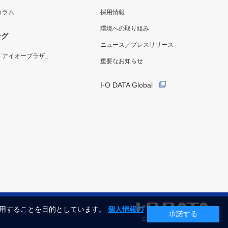
eコラム
採用情報
環境への取り組み
ング
ニュース／プレスリリース
「アイオープラザ」
重要なお知らせ
I-O DATA Global
利用することを目的としています。
個人情報の
承諾する
COPYRIGHT©I-O DATA, INC.