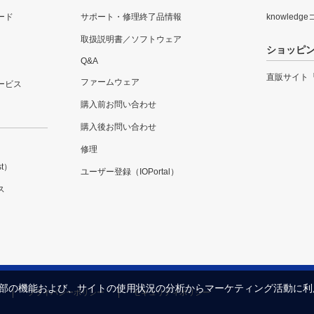
ード
サポート・修理終了品情報
knowledg
取扱説明書／ソフトウェア
ショッピ
Q&A
直販サイト
ファームウェア
ービス
購入前お問い合わせ
購入後お問い合わせ
修理
t）
ユーザー登録（IOPortal）
ス
内の一部の機能および、サイトの使用状況の分析からマーケティング活動に
プライバシーポリシー
セキュリティポリシー