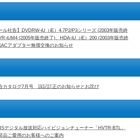
ル社告】DVDRW-iU（iE）4.7P2/P3シリーズ (2003年販売終
R-iUM4 (2005年販売終了)、HDA-iU（iE）200 (2003年販売終
付属ACアダプター無償交換のお知らせ
合カタログ7月号 誤記訂正のお知らせとお詫び
BSデジタル放送対応ハイビジョンチューナー「HVTR-BTL」
荷品ご愛用のお客様へのご案内