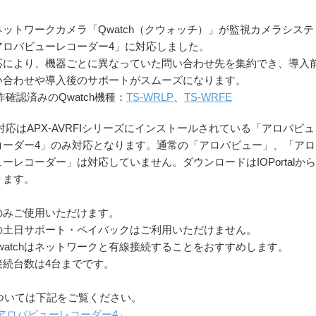
ネットワークカメラ「Qwatch（クウォッチ）」が監視カメラシステ
アロバビューレコーダー4」に対応しました。
応により、機器ごとに異なっていた問い合わせ先を集約でき、導入
い合わせや導入後のサポートがスムーズになります。
作確認済みのQwatch機種：
TS-WRLP
、
TS-WRFE
対応はAPX-AVRFIシリーズにインストールされている「アロバビュ
コーダー4」のみ対応となります。通常の「アロバビュー」、「アロ
ーレコーダー」は対応していません。ダウンロードはIOPortalから
ります。
能のみご使用いただけます。
chの土日サポート・ペイバックはご利用いただけません。
watchはネットワークと有線接続することをおすすめします。
奨接続台数は4台までです。
ついては下記をご覧ください。
アロバビューレコーダー4」