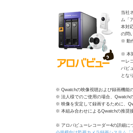
当社
ム「
本対
の問
※ 動
※ 本
ーレ
バビュ
とな
※ Qwatchの映像視聴および録画機
※ 法人様でのご使用の場合、Qwat
※ 映像を安定して録画するために、Q
※ 本組み合わせによるQwatchの推
※ アロバビューレコーダー4の詳細に
小規模向け監視カメラ録画システム「