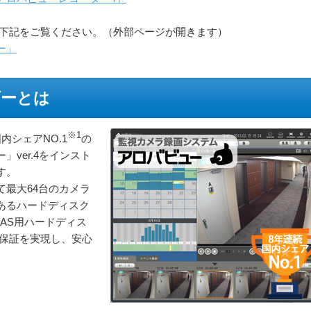
は下記をご覧ください。（外部ページが開きます）
ー」
ダーとは
※1
内シェアNO.1
の
ver.4をインスト
す。
最大64台のカメラ
あるハードディスク
AS用ハードディス
年保証を実現し、安心