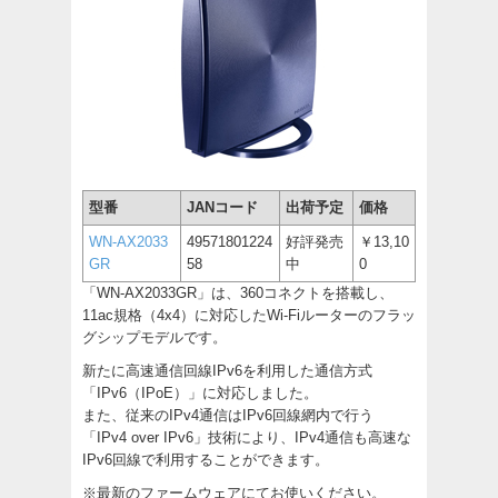
型番
JANコード
出荷予定
価格
WN-AX2033
49571801224
好評発売
￥13,10
GR
58
中
0
「WN-AX2033GR」は、360コネクトを搭載し、
11ac規格（4x4）に対応したWi-Fiルーターのフラッ
グシップモデルです。
新たに高速通信回線IPv6を利用した通信方式
「IPv6（IPoE）」に対応しました。
また、従来のIPv4通信はIPv6回線網内で行う
「IPv4 over IPv6」技術により、IPv4通信も高速な
IPv6回線で利用することができます。
※最新のファームウェアにてお使いください。