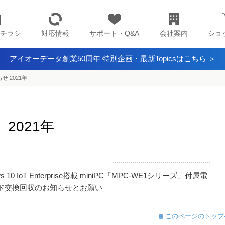
チラシ
対応情報
サポート・Q&A
会社案内
ショ
アイオーデータ創業50周年 特別企画・最新Topicsはこちら ＞
せ 2021年
2021年
ws 10 IoT Enterprise搭載 miniPC「MPC-WE1シリーズ」付属電
ド交換回収のお知らせとお願い
このページのトップ