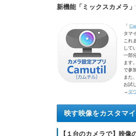
新機能「ミックスカメラ」
「
Ca
タマ
これ
して
一部
ます
で参
また
お試
→
ダ
映す映像をカスタマイ
【１台のカメラで】映像