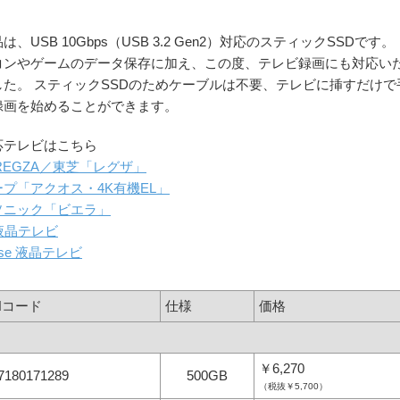
は、USB 10Gbps（USB 3.2 Gen2）対応のスティックSSDです。
コンやゲームのデータ保存に加え、この度、テレビ録画にも対応い
した。 スティックSSDのためケーブルは不要、テレビに挿すだけで
録画を始めることができます。
応テレビはこちら
 REGZA／東芝「レグザ」
プ「アクオス・4K有機EL」
ソニック「ビエラ」
 液晶テレビ
nse 液晶テレビ
Nコード
仕様
価格
￥6,270
7180171289
500GB
（税抜￥5,700）