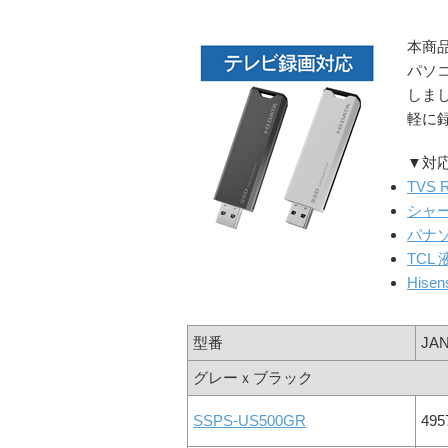
本商品
パソ
しま
軽に
▼対
TVS
シャー
パナ
TCL
Hise
型番
JA
グレーｘブラック
SSPS-US500GR
495