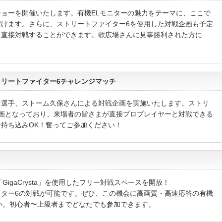
ョーを開催いたします。有機ELモニターの魅力をテーマに、ここで
けます。さらに、ストリートファイター6を使用した対戦企画も予定
と直接対戦することができます。歌広場さんに見事勝利された方に
ストリートファイター6チャレンジマッチ
け選手、ストーム久保さんによる対戦企画を実施いたします。ストリ
画となっており、来場者の皆さまが直接プロプレイヤーと対戦できる
持ち込みOK！奮ってご参加ください！
igaCrysta」を使用したフリー対戦スペースを開放！
ター6の対戦が可能です。ぜひ、この機会に高画質・高速応答の有機
い。初心者〜上級者までどなたでも参加できます。