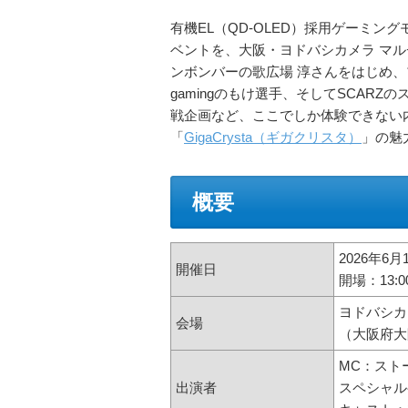
有機EL（QD-OLED）採用ゲーミングモニ
ベントを、大阪・ヨドバシカメラ マ
ンボンバーの歌広場 淳さんをはじめ、プロ選
gamingのもけ選手、そしてSCAR
戦企画など、ここでしか体験できない
「
GigaCrysta（ギガクリスタ）
」の魅
概要
2026年6
開催日
開場：13:
ヨドバシカ
会場
（大阪府大
MC：スト
出演者
スペシャル