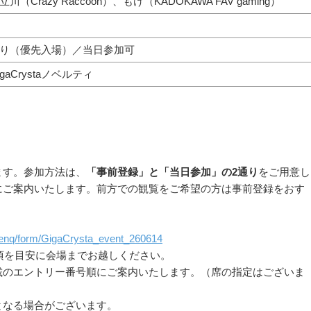
（Crazy Raccoon）、もけ（KADOKAWA FAV gaming）
り（優先入場）／当日参加可
gaCrystaノベルティ
ます。参加方法は、
「事前登録」と「当日参加」の2通り
をご用意し
にご案内いたします。前方での観覧をご希望の方は事前登録をおす
ry/enq/form/GigaCrysta_event_260614
分頃を目安に会場までお越しください。
載のエントリー番号順にご案内いたします。（席の指定はございま
となる場合がございます。