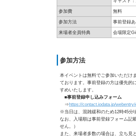
キャスト：立川
参加費
無料
参加方法
事前登録あ
来場者全員特典
会場限定Gi
参加方法
本イベントは無料でご参加いただけ
ております。事前登録の方は優先的
すめいたします。
■事前登録申し込みフォーム
⇒
https://contact.iodata.jp/webent
※当日は、混雑緩和のため12時45
なお、入場順は事前登録フォーム記
せん。）
また、来場者多数の場合は、立ち見