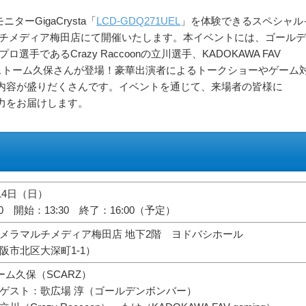
ターGigaCrysta「
LCD-GDQ271UEL
」を体験できるスペシャル
ルチメディア梅田店にて開催いたします。本イベントには、ゴールデ
手であるCrazy Raccoonの立川選手、KADOKAWA FAV
Zのストーム久保さんが登場！豪華出演者によるトークショーやゲーム
内容が盛りだくさんです。イベントを通じて、来場者の皆様に
力をお届けします。
月14日（日）
00 開始：13:30 終了：16:00（予定）
メラマルチメディア梅田店 地下2階 ヨドバシホール
阪市北区大深町1-1）
ーム久保（SCARZ）
ゲスト：歌広場 淳（ゴールデンボンバー）