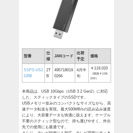
仕
出荷
型番
JANコード
価格
様
予定
￥119,020
SSPS-US2
2T
495718019
4月中
（税抜￥108,
GRB
B
0266
旬
200）
本商品は、USB 10Gbps（USB 3.2 Gen2）に対応
した、スティックタイプのSSDです。
USBメモリー並みのコンパクトなサイズながら、高
速データ転送を実現。最大500MB/sの読み込み速度
により、大容量データも快適に扱えます。ケーブル
不要のスティック型なので、持ち運びやすく、外出
先での使用にも最適です。
さらに、テレビ録画にも対応。テレビ背面にすっき