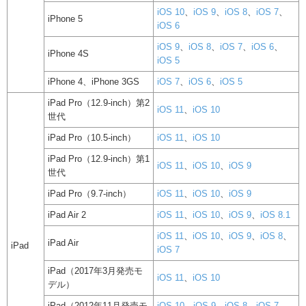
iOS 10
、
iOS 9
、
iOS 8
、
iOS 7
、
iPhone 5
iOS 6
iOS 9
、
iOS 8
、
iOS 7
、
iOS 6
、
iPhone 4S
iOS 5
iPhone 4、iPhone 3GS
iOS 7
、
iOS 6
、
iOS 5
iPad Pro（12.9-inch）第2
iOS 11
、
iOS 10
世代
iPad Pro（10.5-inch）
iOS 11
、
iOS 10
iPad Pro（12.9-inch）第1
iOS 11
、
iOS 10
、
iOS 9
世代
iPad Pro（9.7-inch）
iOS 11
、
iOS 10
、
iOS 9
iPad Air 2
iOS 11
、
iOS 10
、
iOS 9
、
iOS 8.1
iOS 11
、
iOS 10
、
iOS 9
、
iOS 8
、
iPad Air
iPad
iOS 7
iPad（2017年3月発売モ
iOS 11
、
iOS 10
デル）
iPad（2012年11月発売モ
iOS 10
、
iOS 9
、
iOS 8
、
iOS 7
、