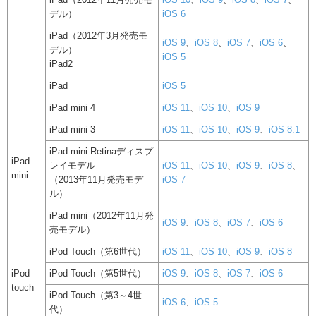
デル）
iOS 6
iPad（2012年3月発売モ
iOS 9
、
iOS 8
、
iOS 7
、
iOS 6
、
デル）
iOS 5
iPad2
iPad
iOS 5
iPad mini 4
iOS 11
、
iOS 10
、
iOS 9
iPad mini 3
iOS 11
、
iOS 10
、
iOS 9
、
iOS 8.1
iPad mini Retinaディスプ
iPad
レイモデル
iOS 11
、
iOS 10
、
iOS 9
、
iOS 8
、
mini
（2013年11月発売モデ
iOS 7
ル）
iPad mini（2012年11月発
iOS 9
、
iOS 8
、
iOS 7
、
iOS 6
売モデル）
iPod Touch（第6世代）
iOS 11
、
iOS 10
、
iOS 9
、
iOS 8
iPod
iPod Touch（第5世代）
iOS 9
、
iOS 8
、
iOS 7
、
iOS 6
touch
iPod Touch（第3～4世
iOS 6
、
iOS 5
代）