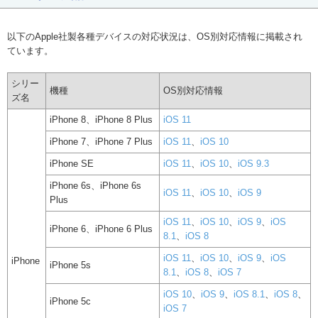
以下のApple社製各種デバイスの対応状況は、OS別対応情報に掲載され
ています。
シリー
機種
OS別対応情報
ズ名
iPhone 8、iPhone 8 Plus
iOS 11
iPhone 7、iPhone 7 Plus
iOS 11
、
iOS 10
iPhone SE
iOS 11
、
iOS 10
、
iOS 9.3
iPhone 6s、iPhone 6s
iOS 11
、
iOS 10
、
iOS 9
Plus
iOS 11
、
iOS 10
、
iOS 9
、
iOS
iPhone 6、iPhone 6 Plus
8.1
、
iOS 8
iOS 11
、
iOS 10
、
iOS 9
、
iOS
iPhone
iPhone 5s
8.1
、
iOS 8
、
iOS 7
iOS 10
、
iOS 9
、
iOS 8.1
、
iOS 8
、
iPhone 5c
iOS 7