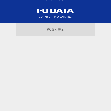
COPYRIGHT©I-O DATA, INC.
PC版を表示