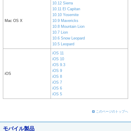
10.12 Sierra
10.11 El Capitan
10.10 Yosemite
Mac OS X
10.9 Mavericks
10.8 Mountain Lion
10.7 Lion
10.6 Snow Leopard
10.5 Leopard
iOS 11
iOS 10
iOS 9.3
iOS 9
iOS
iOS 8
iOS 7
iOS 6
iOS 5
このページのトップへ
モバイル製品