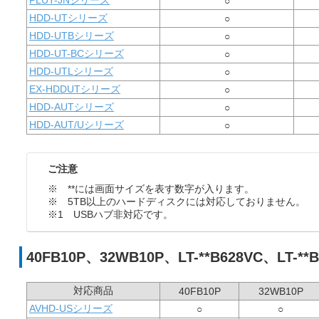
PLUT-JNシリーズ
○
HDD-UTシリーズ
○
HDD-UTBシリーズ
○
HDD-UT-BCシリーズ
○
HDD-UTLシリーズ
○
EX-HDDUTシリーズ
○
HDD-AUTシリーズ
○
HDD-AUT/Uシリーズ
○
ご注意
※ **には画面サイズを表す数字が入ります。
※ 5TB以上のハードディスクには対応しておりません。
※1 USBハブ非対応です。
40FB10P、32WB10P、LT-**B628VC、LT-*
対応商品
40FB10P
32WB10P
AVHD-USシリーズ
○
○