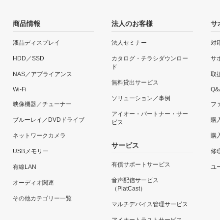
商品情報
法人のお客様
サ
液晶ディスプレイ
法人セミナー
対
HDD／SSD
カタログ・チラシダウンロー
サ
ド
NAS／アプライアンス
取
無料貸出サービス
Wi-Fi
Q&
ソリューション／事例
映像機器／チューナー
フ
アイオー・パートナー・サー
ブルーレイ／DVDドライブ
購
ビス
ネットワークカメラ
購
サービス
USBメモリー
修
有償サポートサービス
有線LAN
ユー
音声配信サービス
オーディオ関連
（PlatCast）
その他カテゴリー一覧
マルチデバイス管理サービス