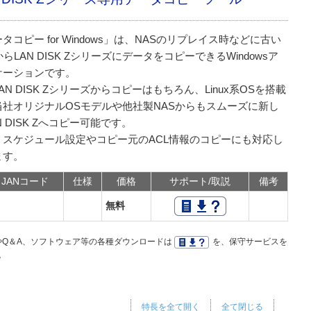
タコピー for Windows」は、NASのリプレイス時などに古い
からLAN DISK ZシリーズにデータをコピーできるWindowsア
ケーションです。
AN DISK Zシリーズからコピーはもちろん、Linux系OSを搭載
当社オリジナルOSモデルや他社製NASからもスムーズに新し
N DISK Zへコピー可能です。
、スケジュール設定やコピー元のACL情報のコピーにも対応し
ます。
JANコード
仕様
価格
サポート/取説
備考
無料
Q＆A、ソフトウェア等の各種ダウンロードは
を、保守サービスを
。
特長を全て開く
全て閉じる