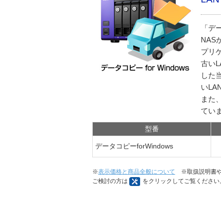
「デー
NAS
プリ
古いL
した
いLA
また
てい
型番
データコピーforWindows
※
表示価格と商品全般について
※取扱説明書や
ご検討の方は
をクリックしてご覧ください