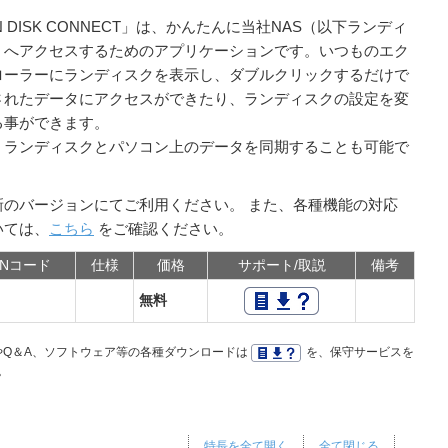
N DISK CONNECT」は、かんたんに当社NAS（以下ランディ
）へアクセスするためのアプリケーションです。いつものエク
ローラーにランディスクを表示し、ダブルクリックするだけで
されたデータにアクセスができたり、ランディスクの設定を変
る事ができます。
、ランディスクとパソコン上のデータを同期することも可能で
新のバージョンにてご利用ください。 また、各種機能の対応
いては、
こちら
をご確認ください。
ANコード
仕様
価格
サポート/取説
備考
無料
Q＆A、ソフトウェア等の各種ダウンロードは
を、保守サービスを
。
特長を全て開く
全て閉じる