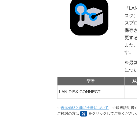
「LA
スク
スプ
保存
更す
また
す。
※最
につ
型番
J
LAN DISK CONNECT
※
表示価格と商品全般について
※取扱説明書や
ご検討の方は
をクリックしてご覧ください