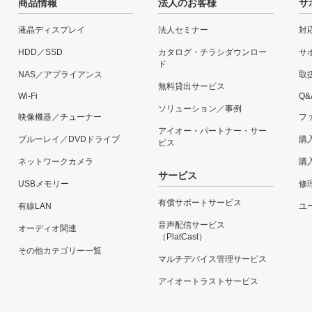
商品情報
法人のお客様
サ
液晶ディスプレイ
法人セミナー
対
HDD／SSD
カタログ・チラシダウンロー
サ
ド
NAS／アプライアンス
取
無料貸出サービス
Wi-Fi
Q&
ソリューション／事例
映像機器／チューナー
フ
アイオー・パートナー・サー
ブルーレイ／DVDドライブ
購
ビス
ネットワークカメラ
購
サービス
USBメモリー
修
有償サポートサービス
有線LAN
ユー
音声配信サービス
オーディオ関連
（PlatCast）
その他カテゴリー一覧
マルチデバイス管理サービス
アイオートラストサービス