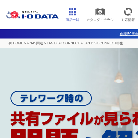
商品一覧
カタログ・チラシ
対応情報
創業50周年
HOME
>
>
NAS関連
>
LAN DISK CONNECT
>
LAN DISK CONNECT特集