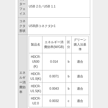
ター
USB 2.0／USB 1.1
フェ
イス
コネ
クタ
USB(Bコネクタ)×1
形状
グリーン
エネルギー消
区
製品名
購入法基
費効率(W/GB)
分
準
HDCR-
U500
0.014
b
適合
(K)
エネ
HDCR-
0.0071
b
適合
ルギ
U1.0(K)
ー消
HDCR-
費効
0.0043
b
適合
U1.5(K)
率
HDCR-
0.0032
c
適合
U2.0