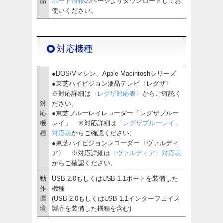
品
ポート情報
のページよりダウンロードしてお
使いください。
対応機種
●DOS/Vマシン、Apple Macintoshシリーズ
●東芝ハイビジョン液晶テレビ〈レグザ〉
※対応詳細は
〈レグザ対応表〉
からご確認く
対
ださい。
応
●東芝ブルーレイレコーダー「レグザブルー
機
レイ」 ※対応詳細は
「レグザブルーレイ」
種
対応表
からご確認ください。
●東芝ハイビジョンレコーダー〈ヴァルディ
ア〉 ※対応詳細は
〈ヴァルディア〉対応表
からご確認ください。
動
USB 2.0もしくはUSB 1.1ポートを装備した
作
機種
環
(USB 2.0もしくはUSB 1.1インターフェイス
境
製品を装備した機種を含む)