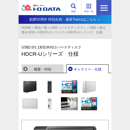
検索
商品一覧
創業50周年 特別企画・最新Topicsはこちら ＞
HOME
>
商品一覧
>
HDD（ハードディスク）／SSD
>
据え
置きHDD
>
HDCR-Uシリーズ
>
HDCR-Uシリーズ 仕様
USB2.0/1.1対応外付けハードディスク
HDCR-Uシリーズ 仕様
概要・特長
ギャラリー・仕様