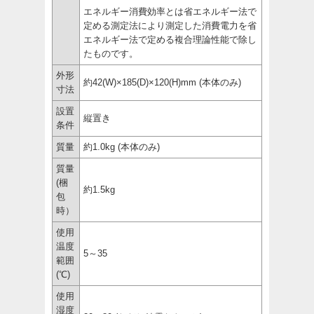
エネルギー消費効率とは省エネルギー法で
定める測定法により測定した消費電力を省
エネルギー法で定める複合理論性能で除し
たものです。
外形
約42(W)×185(D)×120(H)mm (本体のみ)
寸法
設置
縦置き
条件
質量
約1.0kg (本体のみ)
質量
(梱
約1.5kg
包
時）
使用
温度
5～35
範囲
(℃)
使用
湿度