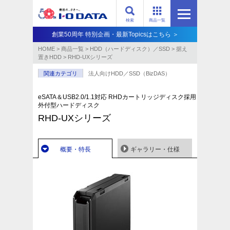
検索
商品一覧
創業50周年 特別企画・最新Topicsはこちら ＞
HOME
>
商品一覧
>
HDD（ハードディスク）／SSD
>
据え
置きHDD
>
RHD-UXシリーズ
関連カテゴリ
法人向けHDD／SSD（BizDAS）
eSATA＆USB2.0/1.1対応 RHDカートリッジディスク採用
外付型ハードディスク
RHD-UXシリーズ
概要・特長
ギャラリー・仕様