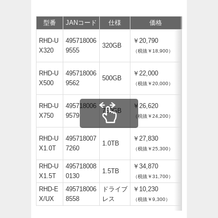
型番
JANコード
仕様
価格
保守
サ
RHD-U
495718006
￥20,790
320GB
X320
9555
（税抜￥18,900）
RHD-U
495718006
￥22,000
500GB
X500
9562
（税抜￥20,000）
RHD-U
495718006
￥26,620
750GB
X750
9579
（税抜￥24,200）
RHD-U
495718007
￥27,830
1.0TB
X1.0T
7260
（税抜￥25,300）
RHD-U
495718008
￥34,870
1.5TB
X1.5T
0130
（税抜￥31,700）
RHD-E
495718006
ドライブ
￥10,230
X/UX
8558
レス
（税抜￥9,300）