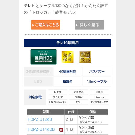
テレビとケーブル1本つなぐだけ！かんたん設置
の「トロッカ」（静音モデル）
型番
仕様
価格
￥26,730
HDPZ-UT2KB
2TB
（税抜￥24,300）
￥39,050
HDPZ-UT4KDB
4TB
（税抜￥35,500）