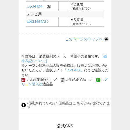
￥2,970
US3-HB4
（税抜￥2,700）
テレビ用
￥5,610
US3-HB4AC
（税抜￥5,100）
このページのトップへ
※価格は、消費税別のメーカー希望小売価格です。
[価
格表記について]
※オープン価格商品の販売価格は、販売店にお問い合わ
せいただくか、直販サイト
「ioPLAZA」
にてご確認くだ
さい。
...店頭在庫限り ／
...生産終了品 ／
...
グ
リーン購入法
適合品
掲載されていない旧商品はこちらから検索できま
す
公式SNS