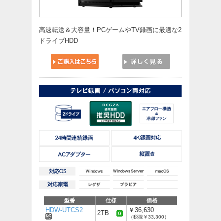
高速転送＆大容量！PCゲームやTV録画に最適な2
ドライブHDD
型番
仕様
価格
HDW-UTCS2
￥36,630
2TB
（税抜￥33,300）