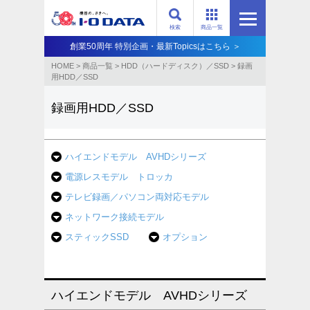
検索
商品一覧
創業50周年 特別企画・最新Topicsはこちら ＞
HOME
>
商品一覧
>
HDD（ハードディスク）／SSD
>
録画
用HDD／SSD
録画用HDD／SSD
ハイエンドモデル AVHDシリーズ
電源レスモデル トロッカ
テレビ録画／パソコン両対応モデル
ネットワーク接続モデル
スティックSSD
オプション
ハイエンドモデル AVHDシリーズ