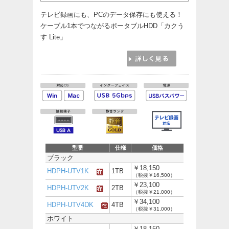
テレビ録画にも、PCのデータ保存にも使える！
ケーブル1本でつながるポータブルHDD「カクう
す Lite」
型番
仕様
価格
ブラック
￥18,150
HDPH-UTV1K
1TB
（税抜￥16,500）
￥23,100
HDPH-UTV2K
2TB
（税抜￥21,000）
￥34,100
HDPH-UTV4DK
4TB
（税抜￥31,000）
ホワイト
￥18,150