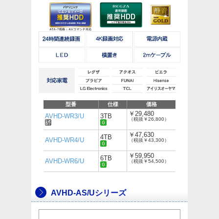
型番
仕様
価格
￥29,480
AVHD-WR3/U
3TB
（税抜￥26,800）
￥47,630
4TB
AVHD-WR4/U
（税抜￥43,300）
￥59,950
6TB
AVHD-WR6/U
（税抜￥54,500）
AVHD-AS/Uシリーズ