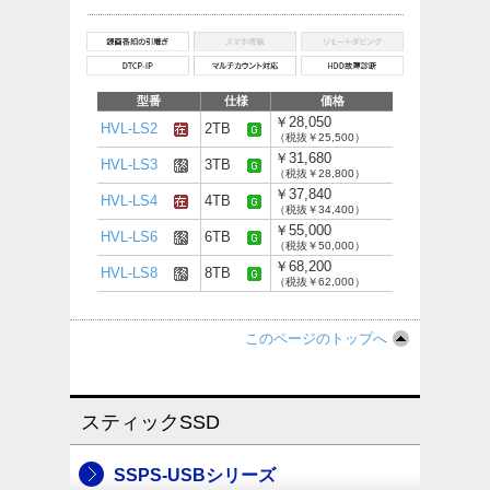
型番
仕様
価格
￥28,050
HVL-LS2
2TB
（税抜￥25,500）
￥31,680
HVL-LS3
3TB
（税抜￥28,800）
￥37,840
HVL-LS4
4TB
（税抜￥34,400）
￥55,000
HVL-LS6
6TB
（税抜￥50,000）
￥68,200
HVL-LS8
8TB
（税抜￥62,000）
このページのトップへ
スティックSSD
SSPS-USBシリーズ