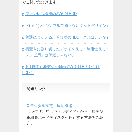
でご覧いただけます。
ファンレス構造のAV向けHDD
ヾ(´∇｀)ノﾞシンプルで飾らないグッドデザイン♪
普通につかえる。普段着のHDD これはいいかも
横置きに割り切ったデザイン良し！静粛性良し！
「テレビ用」は伊達じゃない。
101時間も地デジを録画できる1TBの外付け
HDD！
関連リンク
デジタル家電 周辺機器
〈レグザ〉や〈ヴァルディア〉から、地デジ
番組をハードディスクへ保存する方法をご紹
介。