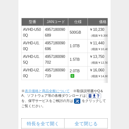
型番
JANコード
仕様
価格
サポ
AVHD-U50
4957180090
￥10,230
500GB
0Q
689
（税抜￥9,300）
AVHD-U1.
4957180090
￥11,440
1.0TB
0Q
696
（税抜￥10,400）
AVHD-U1.
4957180090
￥13,750
1.5TB
5Q
702
（税抜￥12,500）
AVHD-U2.
4957180090
￥16,060
2.0TB
0Q
719
（税抜￥14,600）
※
表示価格と商品全般について
※取扱説明書やQ＆
A、ソフトウェア等の各種ダウンロードは
を、保守サービスをご検討の方は
をクリックして
ご覧ください。
特長を全て開く
全て閉じる