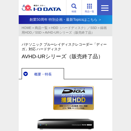
検索
商品一覧
創業50周年 特別企画・最新Topicsはこちら ＞
HOME
>
商品一覧
>
HDD（ハードディスク）／SSD
>
録画
用HDD／SSD
>
AVHD-URシリーズ（販売終了品）
パナソニック ブルーレイディスクレコーダー「ディー
ガ」対応 ハードディスク
AVHD-URシリーズ（販売終了品）
概要・特長