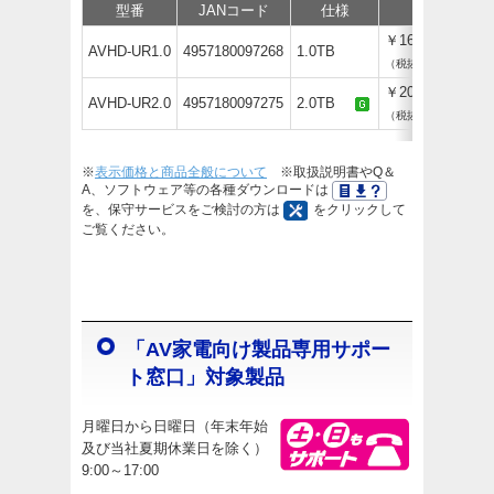
型番
JANコード
仕様
価格
￥16,060
AVHD-UR1.0
4957180097268
1.0TB
（税抜￥14,600）
￥20,790
AVHD-UR2.0
4957180097275
2.0TB
（税抜￥18,900）
※
表示価格と商品全般について
※取扱説明書やQ＆
A、ソフトウェア等の各種ダウンロードは
を、保守サービスをご検討の方は
をクリックして
ご覧ください。
「AV家電向け製品専用サポー
ト窓口」対象製品
月曜日から日曜日（年末年始
及び当社夏期休業日を除く）
9:00～17:00