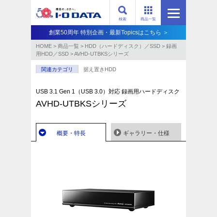
検索
商品一覧
創業50周年 特別企画・最新Topicsはこちら ＞
HOME
>
商品一覧
>
HDD（ハードディスク）／SSD
>
録画
用HDD／SSD
>
AVHD-UTBKSシリーズ
関連カテゴリ
据え置きHDD
USB 3.1 Gen 1（USB 3.0）対応 録画用ハードディスク
AVHD-UTBKSシリーズ
概要・特長
ギャラリー・仕様