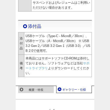
サスペンドおよびレジュームはご利用い
ただけない場合があります。
添付品
USBケーブル（Type-C - MicroB／30cm）、
添
USBケーブル（A - MicroB／30cm） ※ USB
付
3.2 Gen 2／USB 3.2 Gen 1（USB 3.0）／US
品
B 2.0で使用可。
本商品にはサポートソフトCD-ROMは添付し
備
ておりません。ソフトウェアなどは当社
サポ
考
ートライブラリ
よりダウンロードしてくださ
い。
ギャラリー・仕様
概要・特長