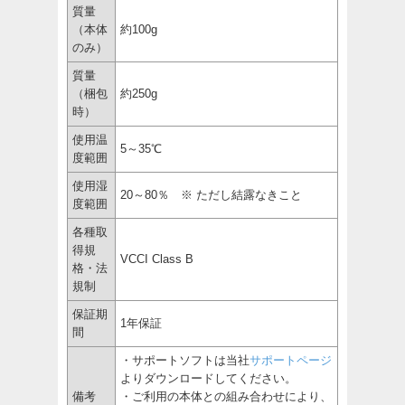
質量
（本体
約100g
のみ）
質量
（梱包
約250g
時）
使用温
5～35℃
度範囲
使用湿
20～80％ ※ ただし結露なきこと
度範囲
各種取
得規
VCCI Class B
格・法
規制
保証期
1年保証
間
・サポートソフトは当社
サポートページ
よりダウンロードしてください。
備考
・ご利用の本体との組み合わせにより、