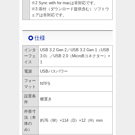
※2 Sync with for macは非対応です。
※3 添付（ダウンロード提供含む）ソフトウ
ェアは非対応です。
仕様
インタ
USB 3.2 Gen 2／USB 3.2 Gen 1（USB
ーフェ
3.0）／USB 2.0（MicroBコネクター）×
イス
1
電源
USBバスパワー
フォー
NTFS
マット
設置条
横置き
件
外形寸
法（本
約76（W）×114（D）×12（H）mm
体の
み）