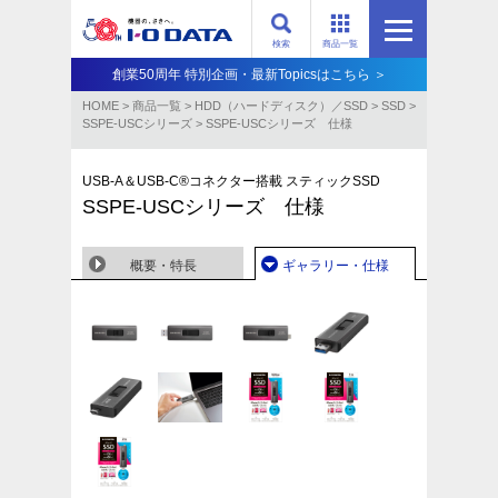
検索
商品一覧
創業50周年 特別企画・最新Topicsはこちら ＞
HOME
>
商品一覧
>
HDD（ハードディスク）／SSD
>
SSD
>
SSPE-USCシリーズ
>
SSPE-USCシリーズ 仕様
USB-A＆USB-C®コネクター搭載 スティックSSD
SSPE-USCシリーズ 仕様
概要・特長
ギャラリー・仕様