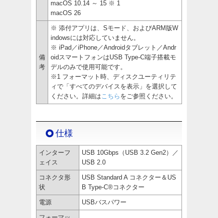
macOS 10.14 ～ 15 ※ 1
macOS 26
※ 添付アプリは、Sモード、およびARM版W
indowsには対応していません。
※ iPad／iPhone／Androidタブレット／Andr
備
oidスマートフォンはUSB Type-C端子搭載モ
考
デルのみで使用可能です。
※1 フォーマット時、ディスクユーティリテ
ィで「すべてのデバイスを表示」を選択して
ください。詳細は
こちら
をご参照ください。
仕様
インターフ
USB 10Gbps（USB 3.2 Gen2）／
ェイス
USB 2.0
コネクタ形
USB Standard A コネクター＆US
状
B Type-C®コネクター
電源
USBバスパワー
フォーマッ