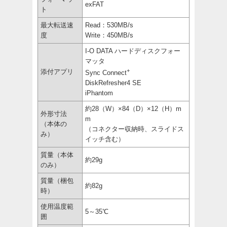
exFAT
ト
最大転送速
Read：530MB/s
度
Write：450MB/s
I-O DATA ハードディスクフォー
マッタ
+
添付アプリ
Sync Connect
DiskRefresher4 SE
iPhantom
約28（W）×84（D）×12（H）m
外形寸法
m
（本体の
（コネクター収納時、スライドス
み）
イッチ含む）
質量（本体
約29g
のみ）
質量（梱包
約82g
時）
使用温度範
5～35℃
囲