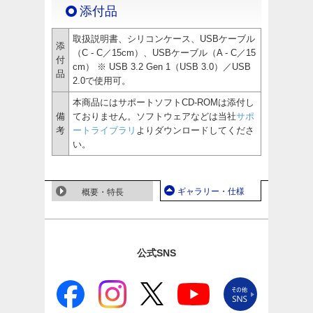
添付品
取扱説明書、シリコンケース、USBケーブル
添
（C - C／15cm）、USBケーブル（A - C／15
付
cm） ※ USB 3.2 Gen 1（USB 3.0）／USB
品
2.0で使用可。
本商品にはサポートソフトCD-ROMは添付し
備
ておりません。ソフトウェアなどは当社
サポ
考
ートライブラリ
よりダウンロードしてくださ
い。
ギャラリー・仕様
概要・特長
公式SNS