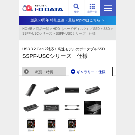
検索
商品一覧
創業50周年 特別企画・最新Topicsはこちら ＞
HOME
>
商品一覧
>
HDD（ハードディスク）／SSD
>
SSD
>
SSPF-USCシリーズ
>
SSPF-USCシリーズ 仕様
USB 3.2 Gen 2対応！高速モデルのポータブルSSD
SSPF-USCシリーズ 仕様
概要・特長
ギャラリー・仕様