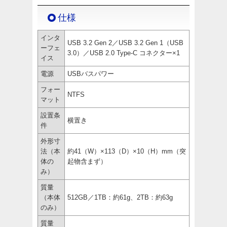
仕様
インタ
USB 3.2 Gen 2／USB 3.2 Gen 1（USB
ーフェ
3.0）／USB 2.0 Type-C コネクター×1
イス
電源
USBバスパワー
フォー
NTFS
マット
設置条
横置き
件
外形寸
法（本
約41（W）×113（D）×10（H）mm（突
体の
起物含まず）
み）
質量
（本体
512GB／1TB：約61g、2TB：約63g
のみ）
質量