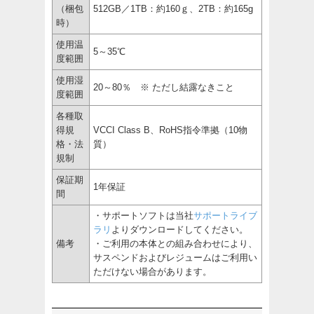
（梱包
512GB／1TB：約160ｇ、2TB：約165g
時）
使用温
5～35℃
度範囲
使用湿
20～80％ ※ ただし結露なきこと
度範囲
各種取
得規
VCCI Class B、RoHS指令準拠（10物
格・法
質）
規制
保証期
1年保証
間
・サポートソフトは当社
サポートライブ
ラリ
よりダウンロードしてください。
備考
・ご利用の本体との組み合わせにより、
サスペンドおよびレジュームはご利用い
ただけない場合があります。