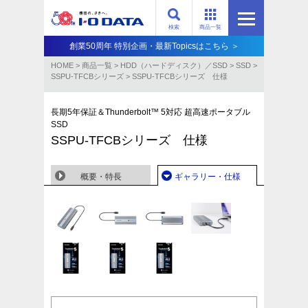
検索
商品一覧
創業50周年 特別企画・最新Topicsはこちら ＞
HOME
>
商品一覧
>
HDD（ハードディスク）／SSD
>
SSD
>
SSPU-TFCBシリーズ
>
SSPU-TFCBシリーズ 仕様
長期5年保証＆Thunderbolt™ 5対応 超高速ポータブル
SSD
SSPU-TFCBシリーズ 仕様
概要・特長
ギャラリー・仕様