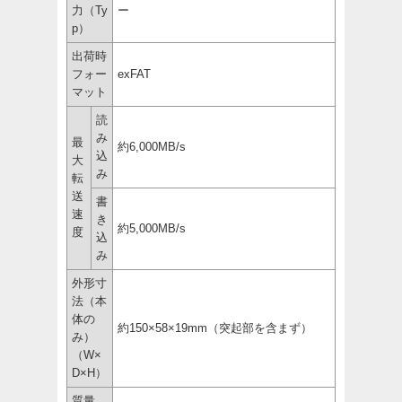
力（Ty
ー
p）
出荷時
フォー
exFAT
マット
読
み
最
約6,000MB/s
込
大
み
転
送
書
速
き
約5,000MB/s
度
込
み
外形寸
法（本
体の
約150×58×19mm（突起部を含まず）
み）
（W×
D×H）
質量