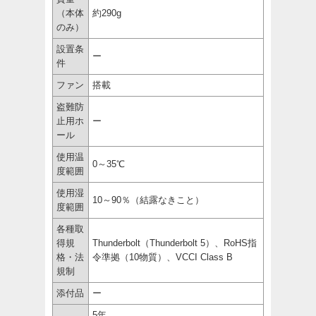
（本体
約290g
のみ）
設置条
ー
件
ファン
搭載
盗難防
止用ホ
ー
ール
使用温
0～35℃
度範囲
使用湿
10～90％（結露なきこと）
度範囲
各種取
得規
Thunderbolt（Thunderbolt 5）、RoHS指
格・法
令準拠（10物質）、VCCI Class B
規制
添付品
ー
5年