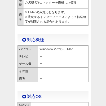
環
のUSB-C®コネクターを搭載した機種
境
※1 Macのみ対応となります。
備
※接続するインターフェースによって転送速
考
度が制限される場合があります。
対応機種
パソコン
Windowsパソコン、Mac
テレビ
ー
ゲーム機
ー
その他
ー
備考
ー
対応OS
対応OS