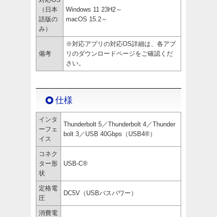
（日本
Windows 11 23H2～
語版の
macOS 15.2～
み）
※対応アプリの対応OS詳細は、各アプ
備考
リのダウンロードページをご確認くだ
さい。
仕様
インタ
Thunderbolt 5／Thunderbolt 4／Thunder
ーフェ
bolt 3／USB 40Gbps（USB4®）
イス
コネク
ター形
USB-C®
状
定格電
DC5V（USBバスパワー）
圧
消費電