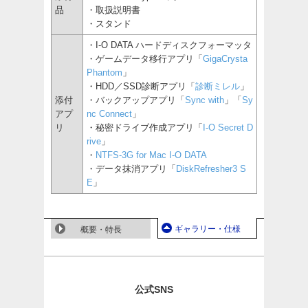
品
・取扱説明書
・スタンド
・I-O DATA ハードディスクフォーマッタ
・ゲームデータ移行アプリ「
GigaCrysta
Phantom
」
・HDD／SSD診断アプリ「
診断ミレル
」
添付
・バックアップアプリ「
Sync with
」「
Sy
アプ
nc Connect
」
リ
・秘密ドライブ作成アプリ「
I-O Secret D
rive
」
・
NTFS-3G for Mac I-O DATA
・データ抹消アプリ「
DiskRefresher3 S
E
」
ギャラリー・仕様
概要・特長
公式SNS