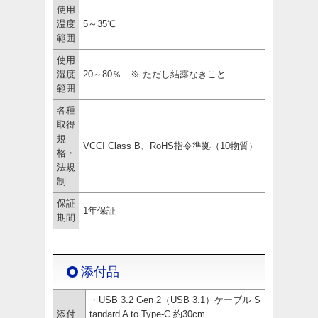
使用
温度
5～35℃
範囲
使用
湿度
20～80％ ※ ただし結露なきこと
範囲
各種
取得
規
VCCI Class B、RoHS指令準拠（10物質）
格・
法規
制
保証
1年保証
期間
添付品
・USB 3.2 Gen 2（USB 3.1）ケーブル S
添付
tandard A to Type-C 約30cm