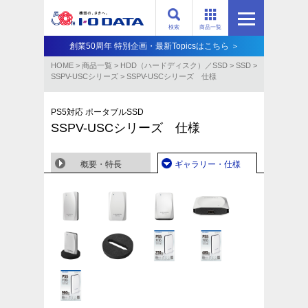
検索
商品一覧
創業50周年 特別企画・最新Topicsはこちら ＞
HOME
>
商品一覧
>
HDD（ハードディスク）／SSD
>
SSD
>
SSPV-USCシリーズ
>
SSPV-USCシリーズ 仕様
PS5対応 ポータブルSSD
SSPV-USCシリーズ 仕様
概要・特長
ギャラリー・仕様