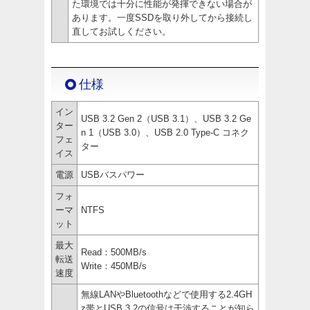
た環境では十分に性能が発揮できない場合が
あります。一度SSDを取り外してから接続し
直してお試しください。
仕様
イン
USB 3.2 Gen 2（USB 3.1）、USB 3.2 Ge
ター
n 1（USB 3.0）、USB 2.0 Type-C コネク
フェ
ター
イス
電源
USBバスパワー
フォ
ーマ
NTFS
ット
最大
Read：500MB/s
転送
Write：450MB/s
速度
無線LANやBluetoothなどで使用する2.4GH
z帯とUSB 3.2の信号は干渉することが知ら