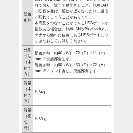
れており、近くで動作させると、無線LAN
が影響を受け、通信が遅くなったり、通信
設置
が切れてしまうことがあります。
条件
本商品をつなぐことができるUSBポートが
複数ある場合は、無線LANやBluetoothアン
テナから離れた位置にあるUSBポートにつ
なぎなおしてお試しください。
外形
横置き時：約46（W）×72（D）×11（H）
寸法
mm ※突起部含まず
（本
縦置き時：約60（W）×60（D）×72（H）
体の
mm ※スタンド含む、突起部含まず
み）
質量
（本
約34g
体の
み）
質量
（梱
約80ｇ
包
時）