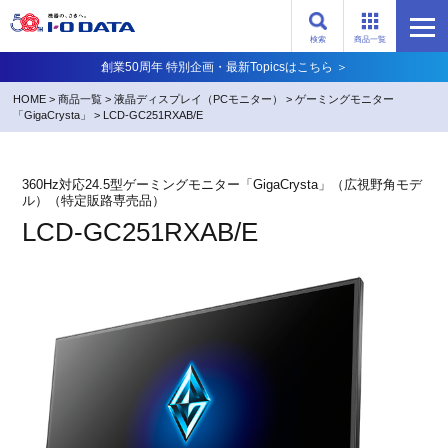
検索
商品一覧
創業50周年 特別企画・最新Topicsはこちら ＞
HOME
>
商品一覧
>
液晶ディスプレイ（PCモニター）
>
ゲーミングモニター
「GigaCrysta」
>
LCD-GC251RXAB/E
360Hz対応24.5型ゲーミングモニター「GigaCrysta」（広視野角モデ
ル）（特定販路専売品）
LCD-GC251RXAB/E