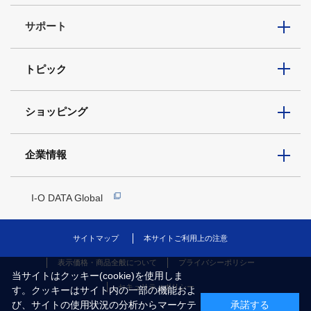
サポート
トピック
ショッピング
企業情報
I-O DATA Global
サイトマップ
本サイトご利用上の注意
表示価格・商品全般について
プライバシーポリシー
当サイトはクッキー(cookie)を使用しま
セキュリティポリシー
す。クッキーはサイト内の一部の機能およ
び、サイトの使用状況の分析からマーケテ
承諾する