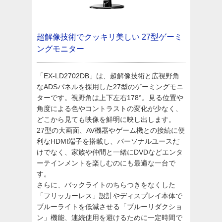
超解像技術でクッキリ美しい
27型ゲーミ
ングモニター
「EX-LD2702DB」は、超解像技術と広視野角
なADSパネルを採用した27型のゲーミングモニ
ターです。視野角は上下左右178°。見る位置や
角度による色やコントラストの変化が少なく、
どこから見ても映像を鮮明に映し出します。
27型の大画面、AV機器やゲーム機との接続に便
利なHDMI端子を搭載し、パーソナルユースだ
けでなく、家族や仲間と一緒にDVDなどエンタ
ーテインメントを楽しむのにも最適な一台で
す。
さらに、バックライトのちらつきをなくした
「フリッカーレス」設計やディスプレイ本体で
ブルーライトを低減させる「ブルーリダクショ
ン」機能、連続使用を避けるために一定時間で