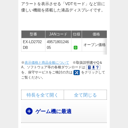
アラートを表示させる「VDTモード」など目に
優しい機能を搭載した液晶ディスプレイです。
型番
JANコード
仕様
価格
サポート
EX-LD2702
49571801246
オープン価格
DB
05
※
表示価格と商品全般について
※取扱説明書やQ＆
A、ソフトウェア等の各種ダウンロードは
を、保守サービスをご検討の方は
をクリックして
ご覧ください。
特長を全て開く
全て閉じる
ゲーム機に最適