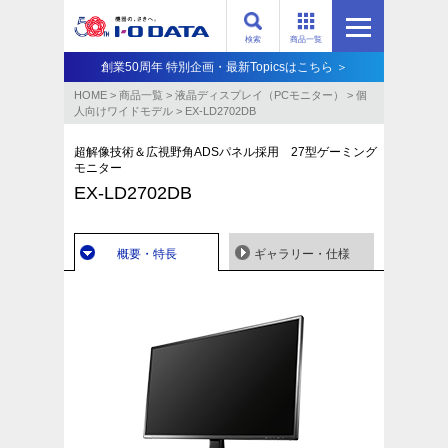
検索
商品一覧
創業50周年 特別企画・最新Topicsはこちら ＞
HOME
>
商品一覧
>
液晶ディスプレイ（PCモニター）
>
個
人向けワイドモデル
>
EX-LD2702DB
超解像技術＆広視野角ADSパネル採用 27型ゲーミング
モニター
EX-LD2702DB
概要・特長
ギャラリー・仕様