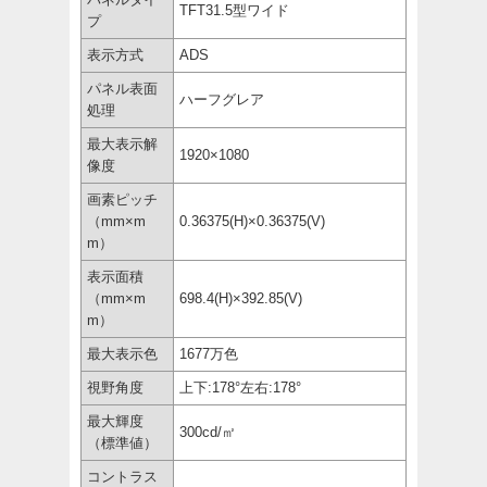
TFT31.5型ワイド
プ
表示方式
ADS
パネル表面
ハーフグレア
処理
最大表示解
1920×1080
像度
画素ピッチ
（mm×m
0.36375(H)×0.36375(V)
m）
表示面積
（mm×m
698.4(H)×392.85(V)
m）
最大表示色
1677万色
視野角度
上下:178°左右:178°
最大輝度
300cd/㎡
（標準値）
コントラス