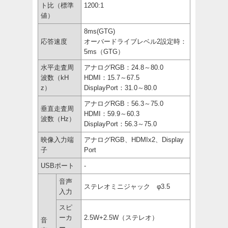
ト比（標準
1200:1
値）
8ms(GTG)
応答速度
オーバードライブレベル2設定時：
5ms（GTG）
水平走査周
アナログRGB：24.8～80.0
波数（kH
HDMI：15.7～67.5
z）
DisplayPort：31.0～80.0
アナログRGB：56.3～75.0
垂直走査周
HDMI：59.9～60.3
波数（Hz）
DisplayPort：56.3～75.0
映像入力端
アナログRGB、HDMIx2、Display
子
Port
USBポート
-
音声
ステレオミニジャック φ3.5
入力
スピ
ーカ
2.5W+2.5W（ステレオ）
音
ー