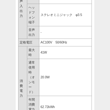
声
入
ヘッ
出
ドフ
ステレオミニジャック φ3.5
力
ォン
端子
音声
-
出力
定格電圧
AC100V 50/60Hz
最大
41W
時
通常
使用
時
（オ
20.0W
消
ンモ
費
ー
電
ド）
力
年間
消費
62.72kWh
電力