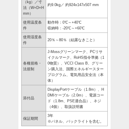
（kg）／寸
約9.0kg／ 約924x147x507 mm
法（W×D×H
mm）
使用温度条
動作時：0℃～+40℃
件
収納時：-20℃～+60℃
使用湿度条
20％～80％（結露なきこと）
件
J-Mossグリーンマーク、PCリサ
イクルマーク、RoHS指令準拠（1
各種規格・
0物質）、VCCI Class B、グリー
法規制
ン購入法、国際エネルギースター
プログラム、電気用品安全法（本
体）
DisplayPortケーブル（1.8m）、H
DMIケーブル（2.0m）、電源コー
添付品
ド（1.8m、PSE適合品）、ネジ
（4個）、取扱説明書
3年
保証期間
※パネル、バックライトを含む。