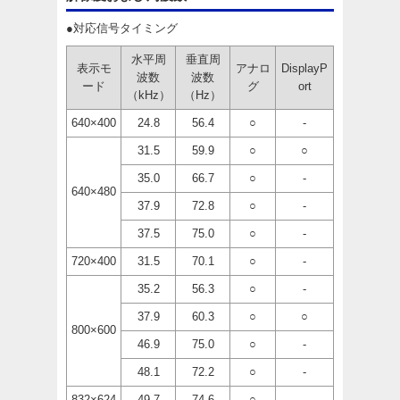
●対応信号タイミング
水平周
垂直周
表示モ
アナロ
DisplayP
波数
波数
ード
グ
ort
（kHz）
（Hz）
640×400
24.8
56.4
○
-
31.5
59.9
○
○
35.0
66.7
○
-
640×480
37.9
72.8
○
-
37.5
75.0
○
-
720×400
31.5
70.1
○
-
35.2
56.3
○
-
37.9
60.3
○
○
800×600
46.9
75.0
○
-
48.1
72.2
○
-
832×624
49.7
74.6
○
-