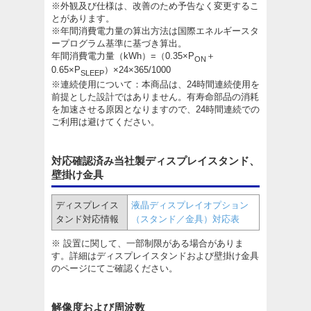
※外観及び仕様は、改善のため予告なく変更するこ
とがあります。
※年間消費電力量の算出方法は国際エネルギースタ
ープログラム基準に基づき算出。
年間消費電力量（kWh）=（0.35×P
＋
ON
0.65×P
）×24×365/1000
SLEEP
※連続使用について：本商品は、24時間連続使用を
前提とした設計ではありません。有寿命部品の消耗
を加速させる原因となりますので、24時間連続での
ご利用は避けてください。
対応確認済み当社製ディスプレイスタンド、
壁掛け金具
ディスプレイス
液晶ディスプレイオプション
タンド対応情報
（スタンド／金具）対応表
※ 設置に関して、一部制限がある場合がありま
す。詳細はディスプレイスタンドおよび壁掛け金具
のページにてご確認ください。
解像度および周波数