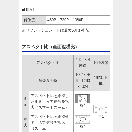
■HDMI
解像度
480P、720P、1080P
※リフレッシュレートは最大60Hz対応。
アスペクト比（画面縦横比）
4:3、5:4
アスペクト比
16:9映像
映像
1024×76
1920×10
解像度の例
8、1280
80
×1024
アスペクト比を維持し
固
たまま、入力信号を拡
定
※1
大（スマートズーム）
※1
アスペクト比を維持せ
拡
ず、入力信号を拡大
大
※1
（ズーム）