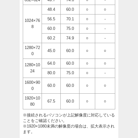
48.4
60.0
○
○
56.5
70.1
○
-
1024×76
8
60.0
75.0
○
-
60.2
74.9
○
-
1280×72
45.0
60.0
○
○
0
64.0
60.0
○
○
1280×10
24
80.0
75.0
○
-
1600×90
60.0
60.0
○
○
0
1920×10
67.5
60.0
○
○
80
※接続されるパソコンが上記解像度に対応している
ことをご確認ください。
※1920×1080未満の解像度の場合は、拡大表示され
ます。