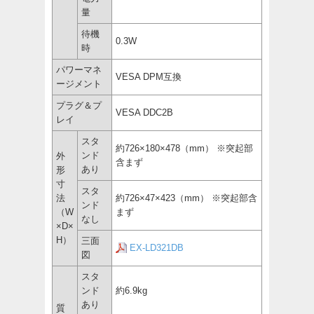
量
待機
0.3W
時
パワーマネ
VESA DPM互換
ージメント
プラグ＆プ
VESA DDC2B
レイ
スタ
約726×180×478（mm） ※突起部
ンド
外
含まず
あり
形
寸
スタ
法
約726×47×423（mm） ※突起部含
ンド
（W
まず
なし
×D×
H）
三面
EX-LD321DB
図
スタ
ンド
約6.9kg
あり
質