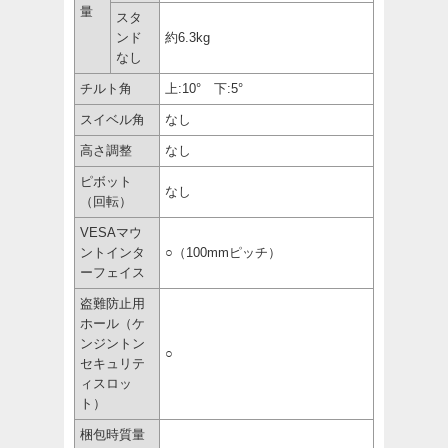
量
スタ
ンド
約6.3kg
なし
チルト角
上:10° 下:5°
スイベル角
なし
高さ調整
なし
ピボット
なし
（回転）
VESAマウ
ントインタ
○（100mmピッチ）
ーフェイス
盗難防止用
ホール（ケ
ンジントン
○
セキュリテ
ィスロッ
ト）
梱包時質量