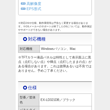
高解像度
EPS形式
※対応OSや仕様、動作環境等は予告なく変更する場合がありま
す。※OSメーカーのサポートが終了したOSについては、動作保証
やサポートができない場合があります。
対応機種
対応機種
Windowsパソコン、Mac
※TFTカラー液晶パネルは特性として表示面上に黒
点（点灯しない点）や輝点（点灯したままの点）が
ある場合があります。これは故障あるいは不良では
ありません。予めご了承ください。
仕様
型番／筐体
EX-LD321DB／ブラック
色
パネルタイ