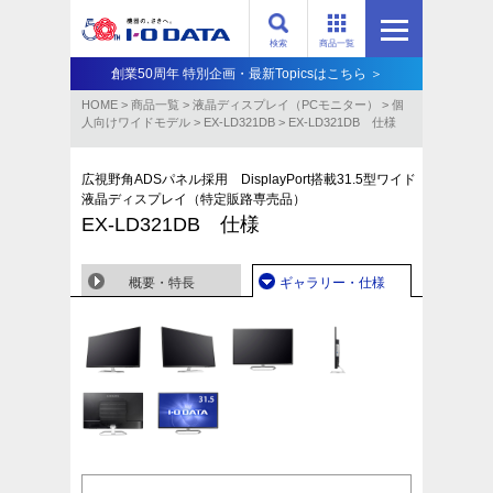
検索
商品一覧
創業50周年 特別企画・最新Topicsはこちら ＞
HOME
>
商品一覧
>
液晶ディスプレイ（PCモニター）
>
個
人向けワイドモデル
>
EX-LD321DB
>
EX-LD321DB 仕様
広視野角ADSパネル採用 DisplayPort搭載31.5型ワイド
液晶ディスプレイ（特定販路専売品）
EX-LD321DB 仕様
概要・特長
ギャラリー・仕様