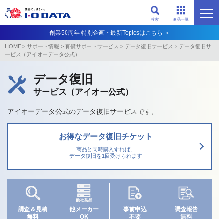
検索
商品一覧
創業50周年 特別企画・最新Topicsはこちら ＞
HOME
>
サポート情報
>
有償サポートサービス
>
データ復旧サービス
>
データ復旧サ
ービス（アイオーデータ公式）
データ復旧
サービス（アイオー公式）
アイオーデータ公式のデータ復旧サービスです。
お得なデータ復旧チケット
商品と同時購入すれば、
データ復旧を1回受けられます
調査＆見積
他メーカー
事前申込
調査報告
無料
OK
不要
無料