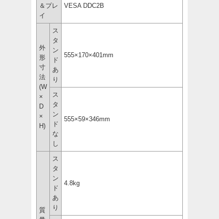
＆プレ
VESA DDC2B
イ
ス
タ
外
ン
555×170×401mm
形
ド
寸
あ
法
り
(W
ス
×
タ
D
ン
×
555×59×346mm
ド
H)
な
し
ス
タ
ン
4.8kg
ド
あ
り
質