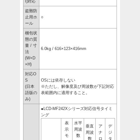
I)対応
盗難防
止用ホ
○
ール
梱包状
態の質
量 / 寸
6.0kg / 616×123×416mm
法
(W×D
×H)
対応O
S
OSには依存しない
(日本
※ただし、解像度及び周波数が下記対応
語版の
表範囲内に適用すること。
み)
●LCD-MF242Xシリーズ対応信号タイミ
ング
表
水平
垂直
ア
デ
示
周波
周波
ナ
ジ
モ
数
数
ロ
タ