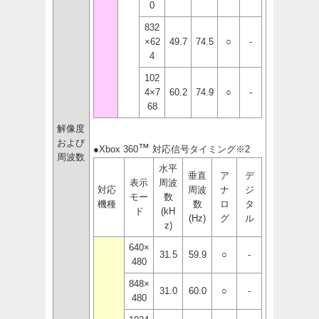
0
832
×62
49.7
74.5
○
-
4
102
4×7
60.2
74.9
○
-
68
解像度
および
™
●Xbox 360
対応信号タイミング
※2
周波数
水平
垂直
ア
デ
表示
周波
対応
周波
ナ
ジ
モー
数
機種
数
ロ
タ
ド
(kH
(Hz)
グ
ル
z)
640×
31.5
59.9
○
-
480
848×
31.0
60.0
○
-
480