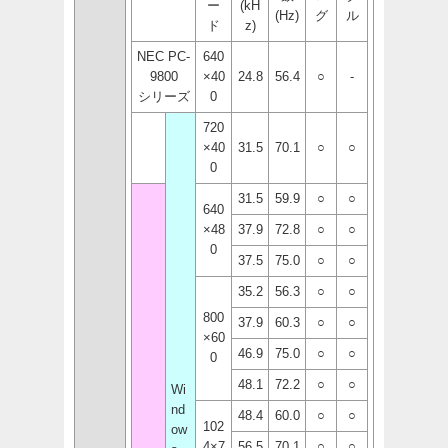
ー
(kH
(Hz)
グ
ル
ド
z)
NEC PC-
640
9800
×40
24.8
56.4
○
-
シリーズ
0
720
×40
31.5
70.1
○
○
0
31.5
59.9
○
○
640
×48
37.9
72.8
○
○
0
37.5
75.0
○
○
35.2
56.3
○
○
800
37.9
60.3
○
○
×60
46.9
75.0
○
○
0
48.1
72.2
○
○
Wi
nd
48.4
60.0
○
○
102
ow
4×7
56.5
70.1
○
○