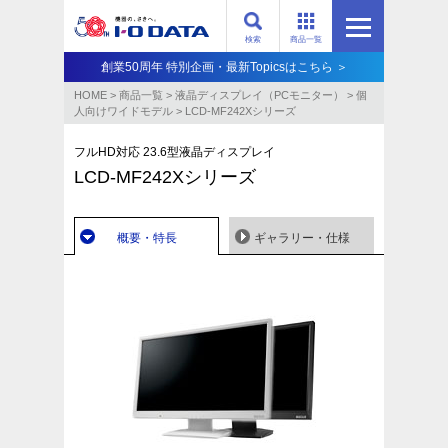
検索
商品一覧
創業50周年 特別企画・最新Topicsはこちら ＞
HOME
>
商品一覧
>
液晶ディスプレイ（PCモニター）
>
個
人向けワイドモデル
>
LCD-MF242Xシリーズ
フルHD対応 23.6型液晶ディスプレイ
LCD-MF242Xシリーズ
概要・特長
ギャラリー・仕様