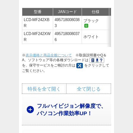
型番
JANコード
仕様
価格
LCD-MF242XB
495718008038
ブラック
オープン価
R
3
LCD-MF242XW
495718008037
ホワイト
オープン価
R
6
※
表示価格と商品全般について
※取扱説明書やQ＆
A、ソフトウェア等の各種ダウンロードは
を、保守サービスをご検討の方は
をクリックして
ご覧ください。
特長を全て開く
全て閉じる
フルハイビジョン解像度で、
パソコン作業効率UP！