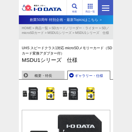
検索
商品一覧
創業50周年 特別企画・最新Topicsはこちら ＞
HOME
>
商品一覧
>
SDカード／リーダー・ライター
>
SD／
microSDカード
>
MSDU1シリーズ
>
MSDU1シリーズ 仕様
UHS スピードクラス1対応 microSDメモリーカード（SD
カード変換アダプター付）
MSDU1シリーズ 仕様
概要・特長
ギャラリー・仕様