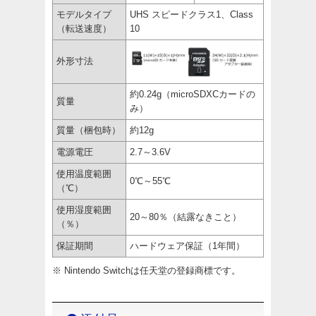
モデルタイプ
UHS スピードクラス1、Class
（転送速度）
10
外形寸法
約0.24g（microSDXCカードの
質量
み）
質量（梱包時）
約12g
電源電圧
2.7～3.6V
使用温度範囲
0℃～55℃
（℃）
使用湿度範囲
20～80％（結露なきこと）
（％）
保証期間
ハードウェア保証（1年間）
※ Nintendo Switchは任天堂の登録商標です。