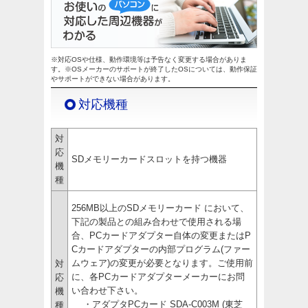
※対応OSや仕様、動作環境等は予告なく変更する場合がありま
す。※OSメーカーのサポートが終了したOSについては、動作保証
やサポートができない場合があります。
対応機種
対
応
SDメモリーカードスロットを持つ機器
機
種
256MB以上のSDメモリーカード において、
下記の製品との組み合わせで使用される場
合、PCカードアダプター自体の変更またはP
Cカードアダプターの内部プログラム(ファー
ムウェア)の変更が必要となります。ご使用前
対
に、各PCカードアダプターメーカーにお問
応
い合わせ下さい。
機
・アダプタPCカード SDA-C003M (東芝
種