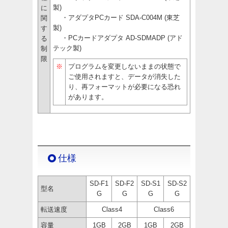
製)
に
・アダプタPCカード SDA-C004M (東芝
関
製)
す
・PCカードアダプタ AD-SDMADP (アド
る
テック製)
制
限
※
プログラムを変更しないままの状態で
ご使用されますと、データが消失した
り、再フォーマットが必要になる恐れ
があります。
仕様
SD-F1
SD-F2
SD-S1
SD-S2
型名
G
G
G
G
転送速度
Class4
Class6
容量
1GB
2GB
1GB
2GB