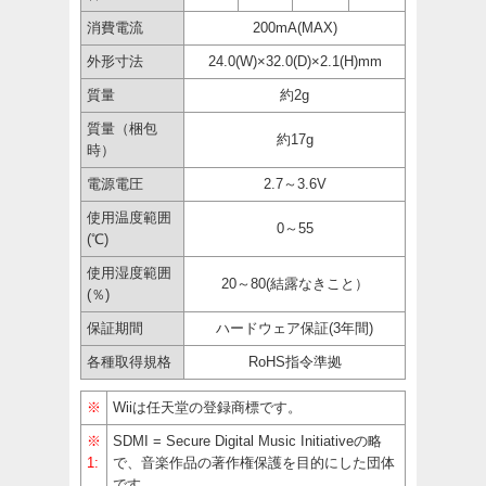
消費電流
200mA(MAX)
外形寸法
24.0(W)×32.0(D)×2.1(H)mm
質量
約2g
質量（梱包
約17g
時）
電源電圧
2.7～3.6V
使用温度範囲
0～55
(℃)
使用湿度範囲
20～80(結露なきこと）
(％)
保証期間
ハードウェア保証(3年間)
各種取得規格
RoHS指令準拠
※
Wiiは任天堂の登録商標です。
※
SDMI = Secure Digital Music Initiativeの略
1:
で、音楽作品の著作権保護を目的にした団体
です。