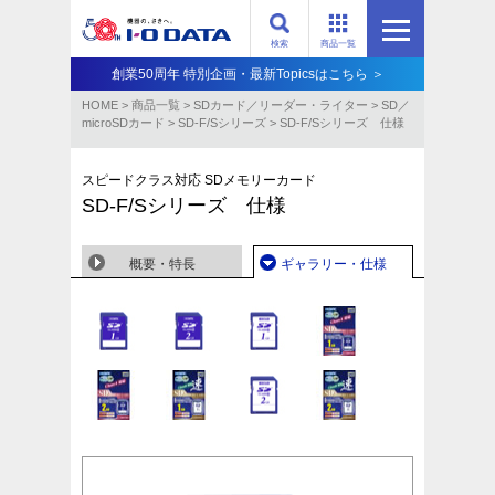
検索
商品一覧
創業50周年 特別企画・最新Topicsはこちら ＞
HOME
>
商品一覧
>
SDカード／リーダー・ライター
>
SD／
microSDカード
>
SD-F/Sシリーズ
>
SD-F/Sシリーズ 仕様
スピードクラス対応 SDメモリーカード
SD-F/Sシリーズ 仕様
概要・特長
ギャラリー・仕様