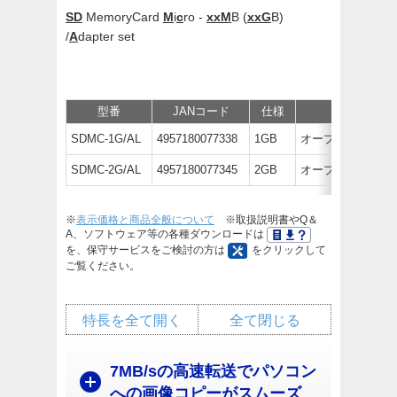
SD
MemoryCard
M
i
c
ro -
xxM
B (
xxG
B)
/
A
dapter set
型番
JANコード
仕様
価格
SDMC-1G/AL
4957180077338
1GB
オープン価格
SDMC-2G/AL
4957180077345
2GB
オープン価格
※
表示価格と商品全般について
※取扱説明書やQ＆
A、ソフトウェア等の各種ダウンロードは
を、保守サービスをご検討の方は
をクリックして
ご覧ください。
特長を全て開く
全て閉じる
7MB/sの高速転送でパソコン
への画像コピーがスムーズ