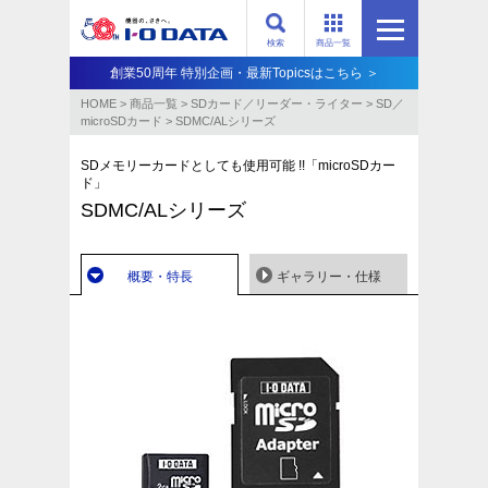
検索
商品一覧
創業50周年 特別企画・最新Topicsはこちら ＞
HOME
>
商品一覧
>
SDカード／リーダー・ライター
>
SD／
microSDカード
>
SDMC/ALシリーズ
SDメモリーカードとしても使用可能 !!「microSDカー
ド」
SDMC/ALシリーズ
概要・特長
ギャラリー・仕様