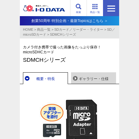
検索
商品一覧
創業50周年 特別企画・最新Topicsはこちら ＞
HOME
>
商品一覧
>
SDカード／リーダー・ライター
>
SD／
microSDカード
>
SDMCHシリーズ
カメラ付き携帯で撮った画像をたっぷり保存！
microSDHCカード
SDMCHシリーズ
概要・特長
ギャラリー・仕様