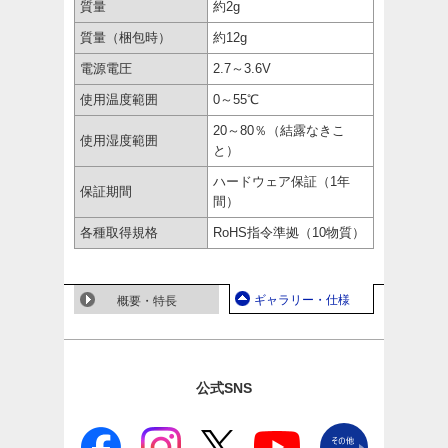
質量
約2g
質量（梱包時）
約12g
電源電圧
2.7～3.6V
使用温度範囲
0～55℃
20～80％（結露なきこ
使用湿度範囲
と）
ハードウェア保証（1年
保証期間
間）
各種取得規格
RoHS指令準拠（10物質）
ギャラリー・仕様
概要・特長
公式SNS