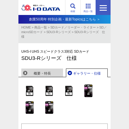
検索
商品一覧
創業50周年 特別企画・最新Topicsはこちら ＞
HOME
>
商品一覧
>
SDカード／リーダー・ライター
>
SD／
microSDカード
>
SDU3-Rシリーズ
>
SDU3-Rシリーズ 仕
様
UHS-I UHS スピードクラス3対応 SDカード
SDU3-Rシリーズ 仕様
概要・特長
ギャラリー・仕様