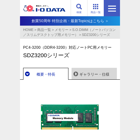
検索
商品一覧
創業50周年 特別企画・最新Topicsはこちら ＞
HOME
>
商品一覧
>
メモリー
>
S.O.DIMM（ノートパソコン
／スリムデスクトップ用メモリー）
>
SDZ3200シリーズ
PC4-3200（DDR4-3200）対応ノートPC用メモリー
SDZ3200シリーズ
概要・特長
ギャラリー・仕様