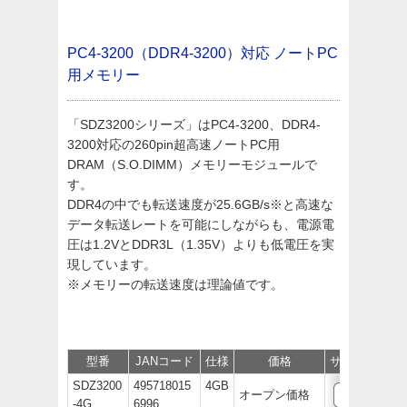
PC4-3200（DDR4-3200）対応
ノートPC
用メモリー
「SDZ3200シリーズ」はPC4-3200、DDR4-
3200対応の260pin超高速ノートPC用
DRAM（S.O.DIMM）メモリーモジュールで
す。
DDR4の中でも転送速度が25.6GB/s※と高速な
データ転送レートを可能にしながらも、電源電
圧は1.2VとDDR3L（1.35V）よりも低電圧を実
現しています。
※メモリーの転送速度は理論値です。
型番
JANコード
仕様
価格
サポート/取説
SDZ3200
495718015
4GB
オープン価格
-4G
6996